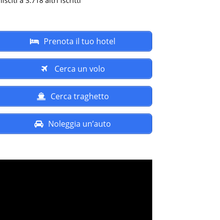
isciti a 3.718 altri iscritti
Prenota il tuo hotel
Cerca un volo
Cerca traghetto
Noleggia un’auto