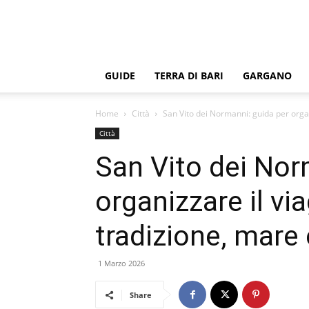
GUIDE
TERRA DI BARI
GARGANO
Home
Città
San Vito dei Normanni: guida per organi
Città
San Vito dei Nor
organizzare il vi
tradizione, mare 
1 Marzo 2026
Share