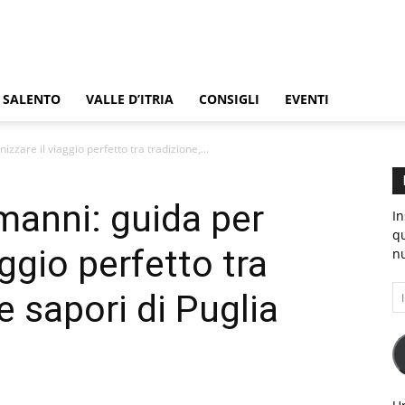
SALENTO
VALLE D’ITRIA
CONSIGLI
EVENTI
.EU
zzare il viaggio perfetto tra tradizione,...
manni: guida per
In
qu
aggio perfetto tra
nu
In
e sapori di Puglia
e-
ma