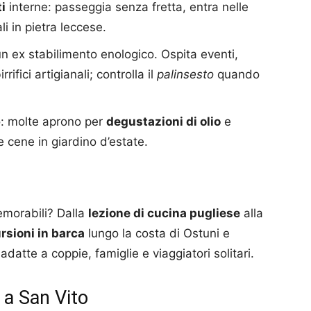
ti
interne: passeggia senza fretta, entra nelle
li in pietra leccese.
un ex stabilimento enologico. Ospita eventi,
rifici artigianali; controlla il
palinsesto
quando
o: molte aprono per
degustazioni di olio
e
 e cene in giardino d’estate.
memorabili? Dalla
lezione di cucina pugliese
alla
rsioni in barca
lungo la costa di Ostuni e
datte a coppie, famiglie e viaggiatori solitari.
o a San Vito