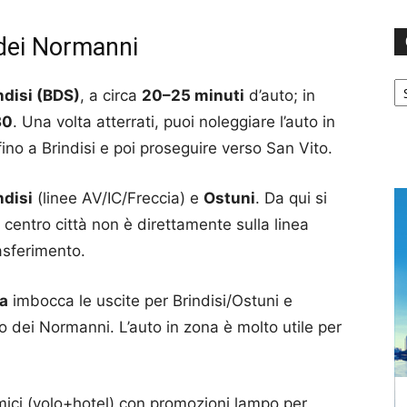
 dei Normanni
Ca
ndisi (BDS)
, a circa
20–25 minuti
d’auto; in
30
. Una volta atterrati, puoi noleggiare l’auto in
ino a Brindisi e poi proseguire verso San Vito.
ndisi
(linee AV/IC/Freccia) e
Ostuni
. Da qui si
 centro città non è direttamente sulla linea
asferimento.
ca
imbocca le uscite per Brindisi/Ostuni e
to dei Normanni. L’auto in zona è molto utile per
amici (volo+hotel) con promozioni lampo per