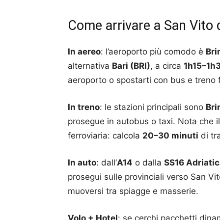
Come arrivare a San Vito
In aereo
: l’aeroporto più comodo è
Bri
alternativa
Bari (BRI)
, a circa
1h15–1h
aeroporto o spostarti con bus e treno f
In treno
: le stazioni principali sono
Bri
prosegue in autobus o taxi. Nota che il
ferroviaria: calcola
20–30 minuti
di tr
In auto
: dall’
A14
o dalla
SS16 Adriati
prosegui sulle provinciali verso San Vi
muoversi tra spiagge e masserie.
Volo + Hotel
: se cerchi pacchetti din