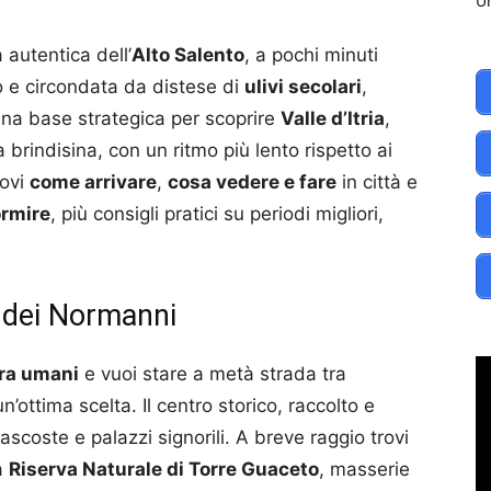
Un
 autentica dell’
Alto Salento
, a pochi minuti
co e circondata da distese di
ulivi secolari
,
una base strategica per scoprire
Valle d’Itria
,
a brindisina, con un ritmo più lento rispetto ai
rovi
come arrivare
,
cosa vedere e fare
in città e
rmire
, più consigli pratici su periodi migliori,
 dei Normanni
ra umani
e vuoi stare a metà strada tra
n’ottima scelta. Il centro storico, raccolto e
ascoste e palazzi signorili. A breve raggio trovi
a
Riserva Naturale di Torre Guaceto
, masserie