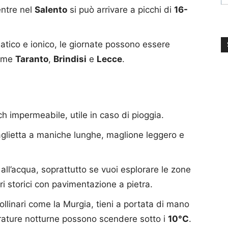
entre nel
Salento
si può arrivare a picchi di
16-
riatico e ionico, le giornate possono essere
come
Taranto
,
Brindisi
e
Lecce
.
h impermeabile, utile in caso di pioggia.
maglietta a maniche lunghe, maglione leggero e
ll’acqua, soprattutto se vuoi esplorare le zone
tri storici con pavimentazione a pietra.
ollinari come la Murgia, tieni a portata di mano
rature notturne possono scendere sotto i
10°C
.