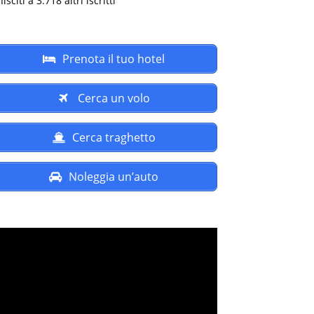
isciti a 3.718 altri iscritti
Prenota il tuo hotel
Cerca un volo
Cerca traghetto
Noleggia un’auto