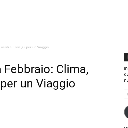
.EU
Eventi e Consigli per un Viaggio...
a Febbraio: Clima,
In
qu
 per un Viaggio
nu
In
e-
ma