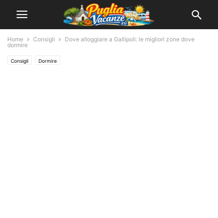
Home
Consigli
Dove alloggiare a Gallipoli: le migliori zone dove
dormire
Consigli
Dormire