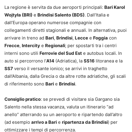
La regione è servita da due aeroporti principali:
Bari Karol
Wojtyła (BRI)
e
Brindisi Salento (BDS)
. Dall’Italia e
dall’Europa operano numerose compagnie con
collegamenti diretti stagionali e annuali. In alternativa, puoi
arrivare in treno ad
Bari
,
Brindisi
,
Lecce
e
Foggia
con
Frecce
,
Intercity
e
Regionali
; per spostarti tra i centri
interni sono utili
Ferrovie del Sud Est
e autobus locali. In
auto si percorrono l’
A14
(Adriatica), la
SS16
litoranea e la
SS7
verso il versante ionico; se arrivi in traghetto
dall’Albania, dalla Grecia o da altre rotte adriatiche, gli scali
di riferimento sono
Bari
e
Brindisi
.
Consiglio pratico
: se prevedi di visitare sia Gargano sia
Salento nella stessa vacanza, valuta un itinerario “ad
anello” atterrando su un aeroporto e ripartendo dall’altro
(ad esempio
arrivo a Bari
e
ripartenza da Brindisi
) per
ottimizzare i tempi di percorrenza.