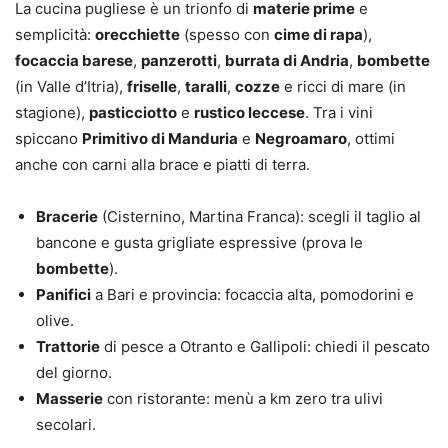
La cucina pugliese è un trionfo di
materie prime
e
semplicità:
orecchiette
(spesso con
cime di rapa
),
focaccia barese
,
panzerotti
,
burrata di Andria
,
bombette
(in Valle d’Itria),
friselle
,
taralli
,
cozze
e ricci di mare (in
stagione),
pasticciotto
e
rustico leccese
. Tra i vini
spiccano
Primitivo di Manduria
e
Negroamaro
, ottimi
anche con carni alla brace e piatti di terra.
Bracerie
(Cisternino, Martina Franca): scegli il taglio al
bancone e gusta grigliate espressive (prova le
bombette
).
Panifici
a Bari e provincia: focaccia alta, pomodorini e
olive.
Trattorie
di pesce a Otranto e Gallipoli: chiedi il pescato
del giorno.
Masserie
con ristorante: menù a km zero tra ulivi
secolari.