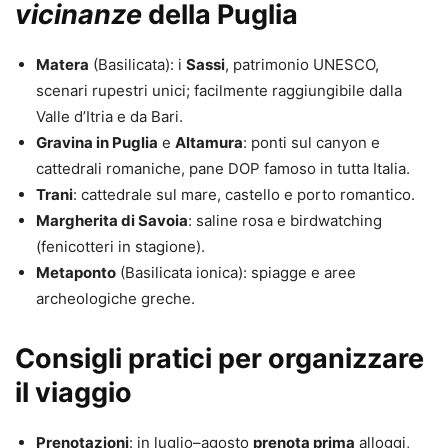
vicinanze
della Puglia
Matera
(Basilicata): i
Sassi
, patrimonio UNESCO,
scenari rupestri unici; facilmente raggiungibile dalla
Valle d’Itria e da Bari.
Gravina in Puglia
e
Altamura
: ponti sul canyon e
cattedrali romaniche, pane DOP famoso in tutta Italia.
Trani
: cattedrale sul mare, castello e porto romantico.
Margherita di Savoia
: saline rosa e birdwatching
(fenicotteri in stagione).
Metaponto
(Basilicata ionica): spiagge e aree
archeologiche greche.
Consigli pratici per organizzare
il viaggio
Prenotazioni
: in luglio–agosto
prenota prima
alloggi,