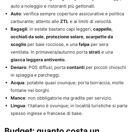
auto a noleggio e ristoranti più gettonati.
Auto
: verifica sempre coperture assicurative e politica
carburante; attento alle
ZTL
e ai limiti di velocità.
Bagagli
: in estate bastano capi leggeri,
cappello
,
occhiali da sole
,
protezione solare
,
scarpette da
scoglio
per baie rocciose, e una
felpa
per sera
ventilata. In primavera/autunno porta
strati
e una
giacca leggera antivento
.
Denaro
: POS diffusi; porta
contanti
per piccoli chioschi
in spiaggia e parcheggi.
Acqua
: potabile quasi ovunque; porta borraccia, molte
fontane nei borghi.
Mance
: non obbligatorie ma gradite per servizio.
Lingua
: l’italiano è ovunque; in località turistiche si parla
spesso inglese e francese di base.
Budget: quanto costa un