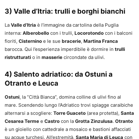
3) Valle d’Itria: trulli e borghi bianchi
La
Valle d’Itria
è l’immagine da cartolina della Puglia
interna:
Alberobello
con i trulli,
Locorotondo
con i balconi
fioriti,
Cisternino
e le sue
bracerie
,
Martina Franca
barocca. Qui l’esperienza imperdibile è dormire in
trulli
ristrutturati
o in
masserie
circondate da ulivi.
4) Salento adriatico: da Ostuni a
Otranto e Leuca
Ostuni
, la “Città Bianca”, domina colline di ulivi fino al
mare. Scendendo lungo l’Adriatico trovi spiagge caraibiche
alternarsi a scogliere:
Torre Guaceto
(area protetta),
Santa
Cesarea Terme
e
Castro
con la
Grotta Zinzulusa
.
Otranto
è un gioiello con cattedrale a mosaico e bastioni affacciati
su acque turchesi. All’estremità,
Santa Maria di Leuca
con