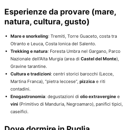
Esperienze da provare (mare,
natura, cultura, gusto)
Mare e snorkeling
: Tremiti, Torre Guaceto, costa tra
Otranto e Leuca, Costa Ionica del Salento.
Trekking e natura
: Foresta Umbra nel Gargano, Parco
Nazionale dell’Alta Murgia (area di
Castel del Monte
),
Gravine tarantine.
Cultura e tradizioni
: centri storici barocchi (Lecce,
Martina Franca), “pietra leccese”,
pizzica
e riti
contadini.
Enogastronomia
: degustazioni di
olio extravergine
e
vini
(Primitivo di Manduria, Negroamaro), panifici tipici,
caseifici.
Dove dormire in Puglia