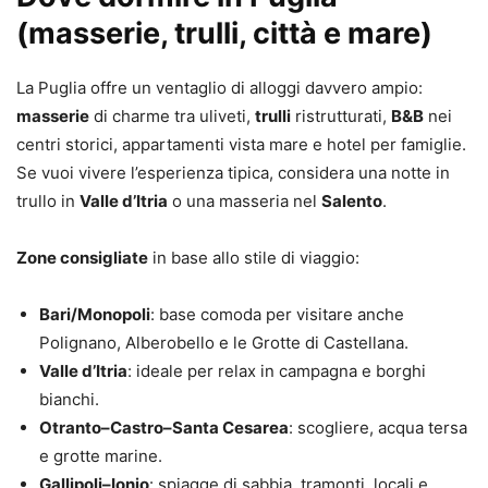
(masserie, trulli, città e mare)
La Puglia offre un ventaglio di alloggi davvero ampio:
masserie
di charme tra uliveti,
trulli
ristrutturati,
B&B
nei
centri storici, appartamenti vista mare e hotel per famiglie.
Se vuoi vivere l’esperienza tipica, considera una notte in
trullo in
Valle d’Itria
o una masseria nel
Salento
.
Zone consigliate
in base allo stile di viaggio:
Bari/Monopoli
: base comoda per visitare anche
Polignano, Alberobello e le Grotte di Castellana.
Valle d’Itria
: ideale per relax in campagna e borghi
bianchi.
Otranto–Castro–Santa Cesarea
: scogliere, acqua tersa
e grotte marine.
Gallipoli–Ionio
: spiagge di sabbia, tramonti, locali e