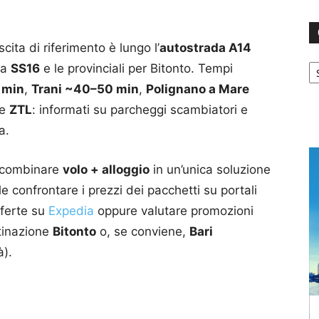
cita di riferimento è lungo l’
autostrada A14
Ca
la
SS16
e le provinciali per Bitonto. Tempi
 min
,
Trani ~40–50 min
,
Polignano a Mare
te
ZTL
: informati su parcheggi scambiatori e
a.
e combinare
volo + alloggio
in un’unica soluzione
le confrontare i prezzi dei pacchetti su portali
fferte su
Expedia
oppure valutare promozioni
stinazione
Bitonto
o, se conviene,
Bari
à).