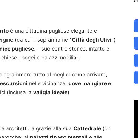
Un
onto
è una cittadina pugliese elegante e
ergine (da cui il soprannome
“Città degli Ulivi”
)
nico pugliese
. Il suo centro storico, intatto e
 chiese, ipogei e palazzi nobiliari.
programmare tutto al meglio: come arrivare,
 escursioni
nelle vicinanze,
dove mangiare e
tici (inclusa la
valigia ideale
).
 e architettura grazie alla sua
Cattedrale
(un
barocche, ai
palazzi rinascimentali
e alle