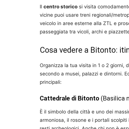
Il
centro storico
si visita comodamente 
vicine puoi usare treni regionali/metrop
veicolo in aree esterne alla ZTL e pros
passeggiata tra vicoli, archi e piazzett
Cosa vedere a Bitonto: itin
Organizza la tua visita in 1 o 2 giorni,
secondo a musei, palazzi e dintorni. Ec
principali:
Cattedrale di Bitonto
(Basilica 
È il simbolo della città e uno dei mas
armoniosa, il rosone e i portali scolpi
resti archeologici. Anche chi non è espe