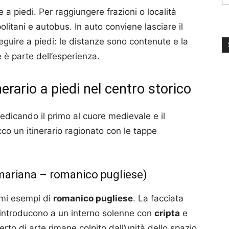
a piedi. Per raggiungere frazioni o località
olitani e autobus. In auto conviene lasciare il
eguire a piedi: le distanze sono contenute e la
e è parte dell’esperienza.
erario a piedi nel centro storico
 dedicando il primo al cuore medievale e il
co un itinerario ragionato con le tappe
mariana – romanico pugliese)
simi esempi di
romanico pugliese
. La facciata
ti introducono a un interno solenne con
cripta
e
rto di arte rimane colpito dall’unità dello spazio