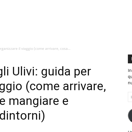
.EU
organizzare il viaggio (come arrivare, cosa...
li Ulivi: guida per
In
qu
aggio (come arrivare,
nu
In
ve mangiare e
e-
ma
dintorni)