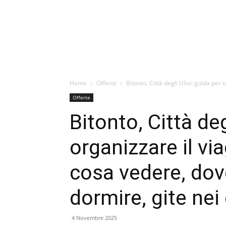
Home
Offerte
Bitonto, Città degli Ulivi: guida per 
Offerte
Bitonto, Città deg
organizzare il vi
cosa vedere, do
dormire, gite nei 
4 Novembre 2025