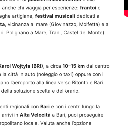
ta anche chi viaggia per esperienze:
frantoi
e
teghe artigiane,
festival musicali
dedicati al
ta
, vicinanza al mare (Giovinazzo, Molfetta) e a
ri, Polignano a Mare, Trani, Castel del Monte).
Karol Wojtyła (BRI)
, a circa
10–15 km
dal centro
 la città in auto (noleggio o taxi) oppure con i
ano l’aeroporto alla linea verso Bitonto e Bari.
ella soluzione scelta e dell’orario.
enti regionali con
Bari
e con i centri lungo la
 arrivi in
Alta Velocità
a Bari, puoi proseguire
ropolitano locale. Valuta anche l’opzione