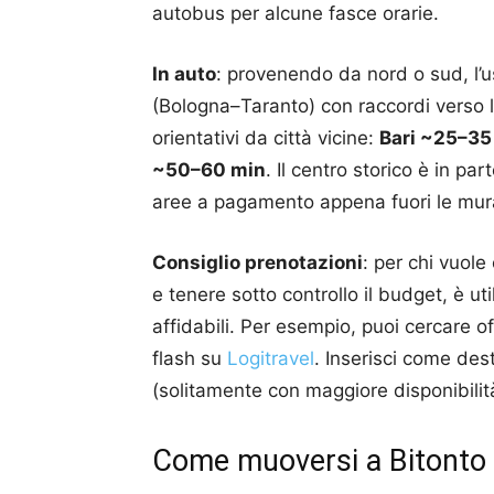
autobus per alcune fasce orarie.
In auto
: provenendo da nord o sud, l’us
(Bologna–Taranto) con raccordi verso 
orientativi da città vicine:
Bari ~25–35
~50–60 min
. Il centro storico è in par
aree a pagamento appena fuori le mur
Consiglio prenotazioni
: per chi vuol
e tenere sotto controllo il budget, è uti
affidabili. Per esempio, puoi cercare o
flash su
Logitravel
. Inserisci come de
(solitamente con maggiore disponibilit
Come muoversi a Bitonto