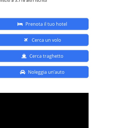
isciti a 3.718 altri iscritti
Prenota il tuo hotel
Cerca un volo
Cerca traghetto
Noleggia un’auto