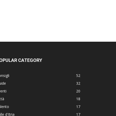
OPULAR CATEGORY
nsigli
52
uide
32
enti
20
ttà
18
lento
17
lle d'Itria
17