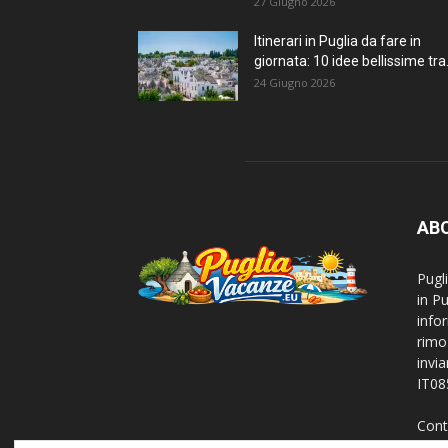
27 Giugno 2026
Itinerari in Puglia da fare in
giornata: 10 idee bellissime tra.
24 Giugno 2026
AB
Pugl
in P
info
rimo
invi
IT0
Cont