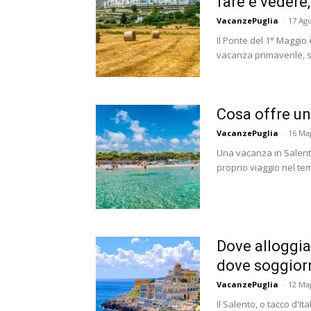
fare e vedere
VacanzePuglia
-
17 Ag
Il Ponte del 1° Maggio
vacanza primaverile, sp
Cosa offre un
VacanzePuglia
-
16 Ma
Una vacanza in Salent
proprio viaggio nel tem
Dove alloggiar
dove soggior
VacanzePuglia
-
12 Ma
Il Salento, o tacco d'It