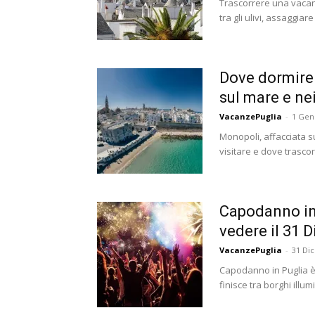
Trascorrere una vacanza
tra gli ulivi, assaggiar
Dove dormire 
sul mare e nei
VacanzePuglia
-
1 Gen
Monopoli, affacciata sul
visitare e dove trasco
Capodanno in 
vedere il 31 D
VacanzePuglia
-
31 Di
Capodanno in Puglia è 
finisce tra borghi illum