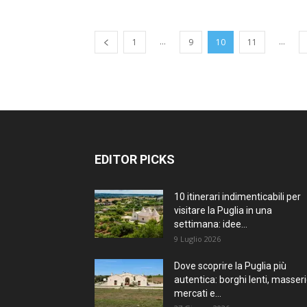
...
...
1
9
10
11
EDITOR PICKS
10 itinerari indimenticabili per
visitare la Puglia in una
settimana: idee...
9 Luglio 2026
Dove scoprire la Puglia più
autentica: borghi lenti, masseri
mercati e...