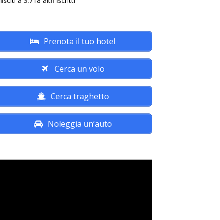
isciti a 3.718 altri iscritti
Prenota il tuo hotel
Cerca un volo
Cerca traghetto
Noleggia un’auto