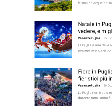
le limpide acque del ma
Natale in Pugl
vedere, e migl
VacanzePuglia
-
25 Di
La Puglia è una delle r
presepi viventi nei borg
Fiere in Pugl
fieristici più
VacanzePuglia
-
20 Ot
La Puglia non è solo ma
durante tutto l’anno è 