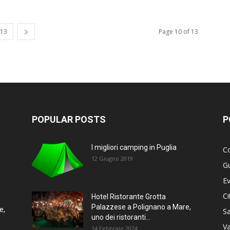
13
Page 10 of 13
POPULAR POSTS
P
I migliori camping in Puglia
Co
12 Giugno 2019
G
Ev
Ci
Hotel Ristorante Grotta
Palazzese a Polignano a Mare,
e,
Sa
uno dei ristoranti...
Va
14 Febbraio 2024