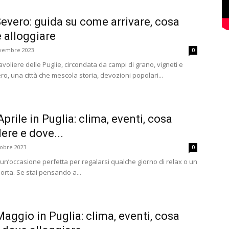
Severo: guida su come arrivare, cosa
 alloggiare
vembre 2023
0
voliere delle Puglie, circondata da campi di grano, vigneti e
ro, una città che mescola storia, devozioni popolari...
prile in Puglia: clima, eventi, cosa
ere e dove...
tobre 2023
0
è un’occasione perfetta per regalarsi qualche giorno di relax o un
rta. Se stai pensando a...
Maggio in Puglia: clima, eventi, cosa