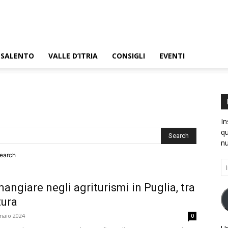
SALENTO
VALLE D’ITRIA
CONSIGLI
EVENTI
.EU
In
qu
nu
search
In
e-
ma
angiare negli agriturismi in Puglia, tra
tura
naio 2024
0