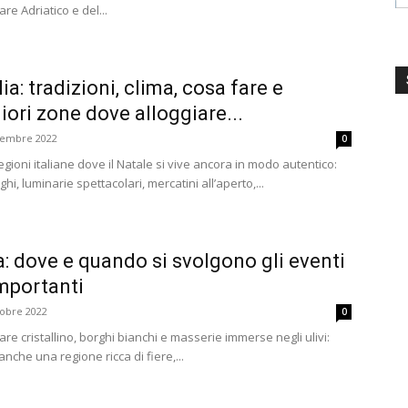
re Adriatico e del...
ia: tradizioni, clima, cosa fare e
iori zone dove alloggiare...
cembre 2022
0
egioni italiane dove il Natale si vive ancora in modo autentico:
hi, luminarie spettacolari, mercatini all’aperto,...
ia: dove e quando si svolgono gli eventi
 importanti
tobre 2022
0
re cristallino, borghi bianchi e masserie immerse negli ulivi:
anche una regione ricca di fiere,...