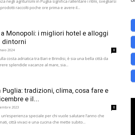
Un
 negli agriturismi in Puglia significa rallentare i ritmi, svegliarsi
e prodotti raccolti poche ore prima e avere il...
a Monopoli: i migliori hotel e alloggi
 dintorni
naio 2024
0
la costa adriatica tra Bari e Brindisi, è sia una bella città da
rrere splendide vacanze al mare, sia...
Puglia: tradizioni, clima, cosa fare e
icembre e il...
cembre 2023
0
un’esperienza speciale per chi vuole salutare l’anno che
inati, città vivaci e una cucina che mette subito...