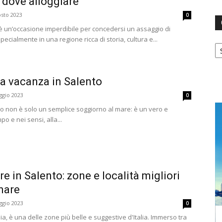
, dove alloggiare
osto 2023
0
 è un’occasione imperdibile per concedersi un assaggio di
ecialmente in una regione ricca di storia, cultura e...
Ca
a vacanza in Salento
ggio 2023
0
o non è solo un semplice soggiorno al mare: è un vero e
po e nei sensi, alla...
e in Salento: zone e località migliori
nare
ggio 2023
0
alia, è una delle zone più belle e suggestive d'Italia. Immerso tra