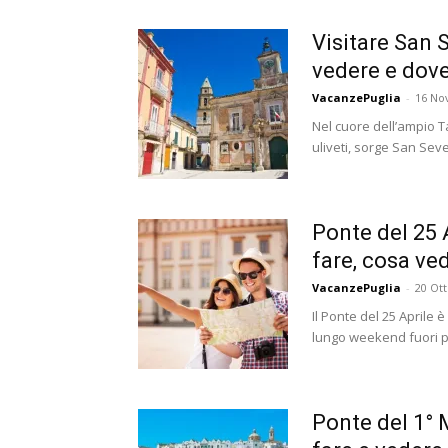
Visitare San 
vedere e dove
VacanzePuglia
-
16 No
Nel cuore dell’ampio Ta
uliveti, sorge San Seve
Ponte del 25 A
fare, cosa ved
VacanzePuglia
-
20 Ot
Il Ponte del 25 Aprile 
lungo weekend fuori po
Ponte del 1° 