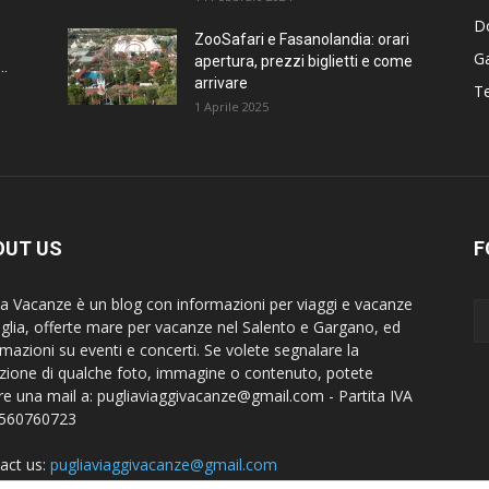
D
ZooSafari e Fasanolandia: orari
G
apertura, prezzi biglietti e come
..
arrivare
Te
1 Aprile 2025
OUT US
F
ia Vacanze è un blog con informazioni per viaggi e vacanze
uglia, offerte mare per vacanze nel Salento e Gargano, ed
rmazioni su eventi e concerti. Se volete segnalare la
zione di qualche foto, immagine o contenuto, potete
are una mail a:
pugliaviaggivacanze@gmail.com
- Partita IVA
8560760723
act us:
pugliaviaggivacanze@gmail.com