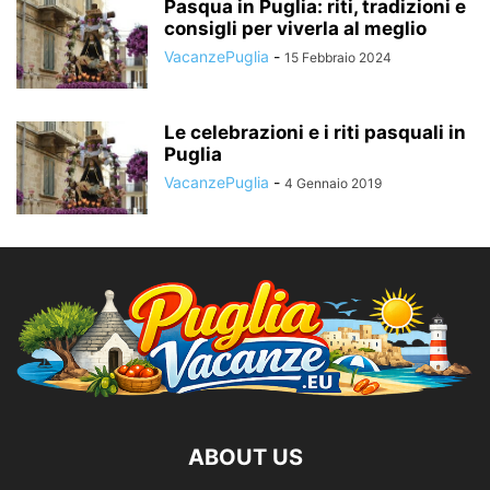
Pasqua in Puglia: riti, tradizioni e
consigli per viverla al meglio
VacanzePuglia
-
15 Febbraio 2024
Le celebrazioni e i riti pasquali in
Puglia
VacanzePuglia
-
4 Gennaio 2019
ABOUT US