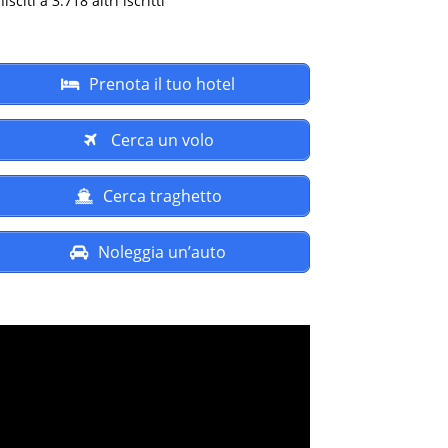
isciti a 3.718 altri iscritti
Prenota il tuo hotel
Cerca un volo
Cerca traghetto
Noleggia un’auto