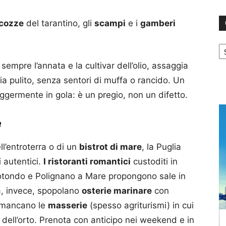
cozze
del tarantino, gli
scampi
e i
gamberi
Ca
i sempre l’annata e la cultivar dell’olio, assaggia
ia pulito, senza sentori di muffa o rancido. Un
ggermente in gola: è un pregio, non un difetto.
e
ll’entroterra o di un
bistrot di mare
, la Puglia
i autentici.
I ristoranti romantici
custoditi in
otondo e Polignano a Mare propongono sale in
sta, invece, spopolano
osterie marinare
con
n mancano le
masserie
(spesso agriturismi) in cui
 dell’orto. Prenota con anticipo nei weekend e in