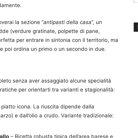
idamente.
overai la sezione “
antipasti della casa
”, un
dde (verdure gratinate, polpette di pane,
 perfetta per entrare in sintonia con il territorio, ma
o e poi ordina un primo o un secondo in due.
pleto senza aver assaggiato alcune specialità
tiche per orientarti tra varianti e stagionalità:
l piatto icona. La riuscita dipende dalla
o) e dall’olio a crudo. Variante tradizionale:
allo
– Ricetta robusta tipica dell’area barese e