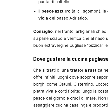
punta di coltello.
Il
pesce azzurro
(alici, sgombri), le
viola
del basso Adriatico.
Consiglio
: nei frantoi artigianali chied
su pane sciapo e verifica che al naso s
buon extravergine pugliese “pizzica” le
Dove gustare la cucina puglies
Che si tratti di una
trattoria rustica
ne
offre infiniti luoghi dove scoprire sapor
borghi come Ostuni, Cisternino, Locor
pietra viva e corti fiorite; lungo la co
pesce del giorno e crudi di mare. No
assaggiare cucina casalinga e prodotti