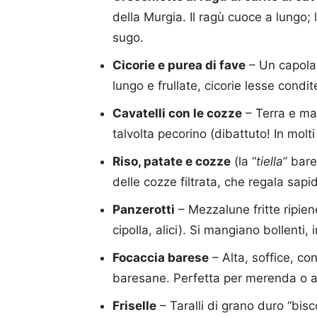
della Murgia. Il ragù cuoce a lungo;
sugo.
Cicorie e purea di fave
– Un capola
lungo e frullate, cicorie lesse condi
Cavatelli con le cozze
– Terra e mar
talvolta pecorino (dibattuto! In molti
Riso, patate e cozze
(la “
tiella
” bare
delle cozze filtrata, che regala sapid
Panzerotti
– Mezzalune fritte ripien
cipolla, alici). Si mangiano bollenti, i
Focaccia barese
– Alta, soffice, co
baresane. Perfetta per merenda o ap
Friselle
– Taralli di grano duro “bis