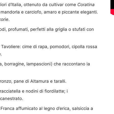
gliori d’Italia, ottenuto da cultivar come
Coratina
di mandorla e carciofo, amaro e piccante eleganti.
corie
.
di, profumati, perfetti alla griglia o stufati con
l Tavoliere: cime di rapa, pomodori, cipolla rossa
.
ca, borragine, lampascioni) che raccontano la
bronzo
, pane di Altamura e taralli.
cciatella e nodini di fiordilatte; i
 canestrato.
 Franca affumicato al legno d’erica, salsiccia a