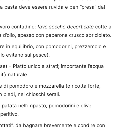
 la pasta deve essere ruvida e ben “presa” dal
voro contadino:
fave secche decorticate
cotte a
te d’olio, spesso con peperone crusco sbriciolato.
e in equilibrio, con pomodorini, prezzemolo e
 lo evitano sul pesce).
se) – Piatto unico a strati; importante l’acqua
ità naturale.
e di pomodoro e mozzarella (o ricotta forte,
n piedi, nei chioschi serali.
n patata nell’impasto, pomodorini e olive
eritivo.
cottati”, da bagnare brevemente e condire con