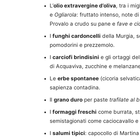
L’
olio extravergine d’oliva
, tra i mi
e
Ogliarola
: fruttato intenso, note 
Provalo a crudo su pane e
fave e ci
I
funghi cardoncelli
della Murgia, so
pomodorini e prezzemolo.
I
carciofi brindisini
e gli ortaggi de
di Acquaviva, zucchine e melanzane
Le
erbe spontanee
(cicoria selvati
sapienza contadina.
Il
grano duro
per paste
trafilate al 
I
formaggi freschi
come burrata, stra
semistagionati come caciocavallo e
I
salumi tipici
: capocollo di Martina