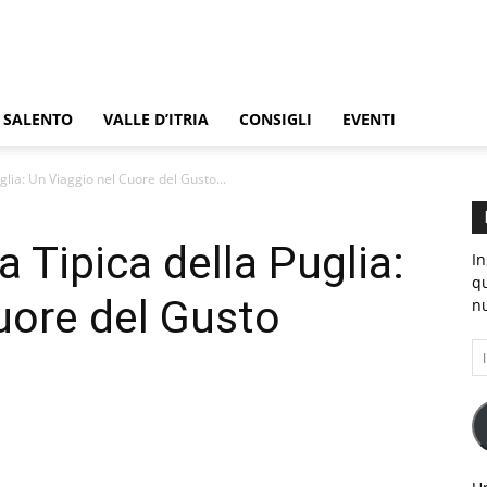
SALENTO
VALLE D’ITRIA
CONSIGLI
EVENTI
.EU
glia: Un Viaggio nel Cuore del Gusto...
a Tipica della Puglia:
In
qu
uore del Gusto
nu
In
e-
ma