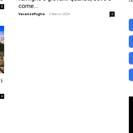
Un
come...
0
VacanzePuglia
-
3 Marzo 2024
0
i
4