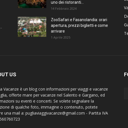
uno dei ristoranti...
Va
14 Febbraio 2024
D
ZooSafari e Fasanolandia: orari
G
apertura, prezzi biglietti e come
..
arrivare
Te
1 Aprile 2025
OUT US
F
ia Vacanze è un blog con informazioni per viaggi e vacanze
uglia, offerte mare per vacanze nel Salento e Gargano, ed
rmazioni su eventi e concerti. Se volete segnalare la
zione di qualche foto, immagine o contenuto, potete
are una mail a:
pugliaviaggivacanze@gmail.com
- Partita IVA
8560760723