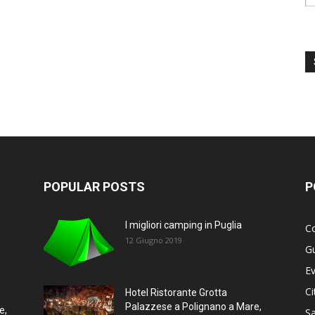
POPULAR POSTS
P
I migliori camping in Puglia
Co
12 Giugno 2019
G
Ev
Ci
Hotel Ristorante Grotta
Palazzese a Polignano a Mare,
e,
Sa