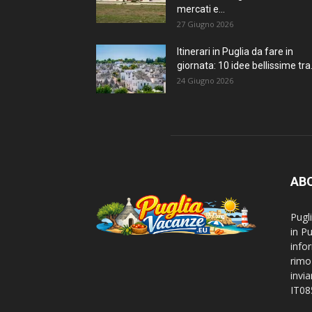
mercati e...
27 Giugno 2026
Itinerari in Puglia da fare in
giornata: 10 idee bellissime tra.
24 Giugno 2026
AB
Pugl
in P
info
rimo
invi
IT0