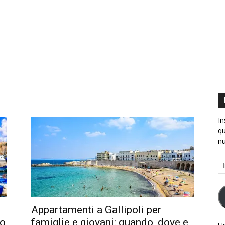
.EU
In
qu
nu
In
e-
ma
Appartamenti a Gallipoli per
to
famiglie e giovani: quando, dove e