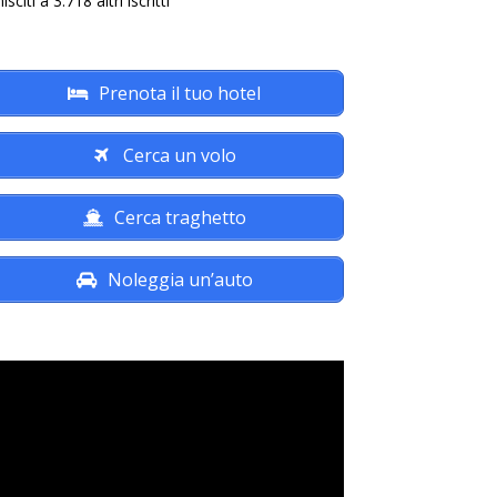
isciti a 3.718 altri iscritti
Prenota il tuo hotel
Cerca un volo
Cerca traghetto
Noleggia un’auto