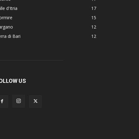
lle d'Itria
17
ormire
15
argano
12
rra di Bari
12
OLLOW US