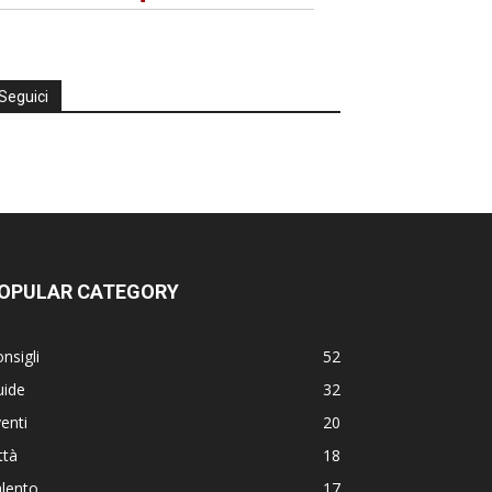
Seguici
OPULAR CATEGORY
nsigli
52
uide
32
enti
20
ttà
18
lento
17